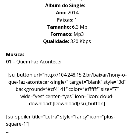
Álbum do Single: –
Ano:
2014
Faixas:
1
Tamanho:
6,3 Mb
Formato:
Mp3
Qualidade:
320 Kbps
Música:
01
– Quem Faz Acontecer
[su_button url=”http://104.248.15.2.br/baixar/hony-o-
que-faz-acontecer-single/” target=”blank” style=”3d”
background=”#cf4141″ color=”#ffffff” size=”7″
wide=”yes” center=”yes” icon=”icon: cloud-
download”]Download[/su_button]
[su_spoiler title=”Letra” style=”fancy” icon=”plus-
square-1″]
…