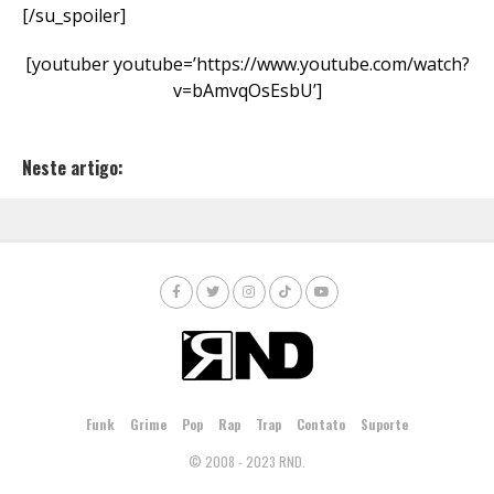
[/su_spoiler]
[youtuber youtube=’https://www.youtube.com/watch?
v=bAmvqOsEsbU’]
Neste artigo:
Funk
Grime
Pop
Rap
Trap
Contato
Suporte
© 2008 - 2023 RND.