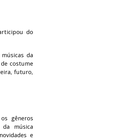
articipou do
 músicas da
 de costume
ira, futuro,
 os gêneros
o da música
 novidades e