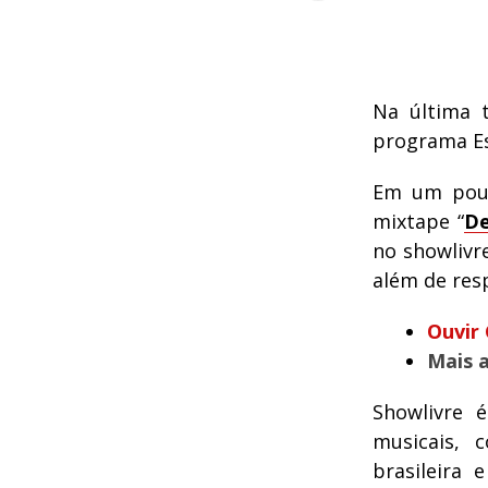
Na última t
programa Es
Em um pouc
mixtape “
De
no showlivr
além de res
Ouvir 
Mais 
Showlivre 
musicais, 
brasileira 