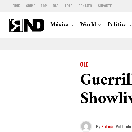
FUNK
GRIME
POP
RAP
TRAP
CONTATO
SUPORTE
Música
World
Política
OLD
Guerril
Showliv
By
Redação
Publicado