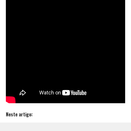
sobre o disco, incluindo a capa e alguns nomes de
participações como Questão de Honrra WFY e Gipe, ex
integrantes do grupo CXA, VL Cartel Central, Spyke
Hostil Condenação Brutal, Arsenal 66, Beco Z/O ,
Mano Mi Juquitiba City e Original Rock.
Capa do álbum “Guettho Controverso”
Todas as faixas do álbum que já foram lançadas estão
disponíveis nas principais plataformas digitais.
Confira o videoclipe de “A 7 chaves” do grupo
West011.
Neste artigo: