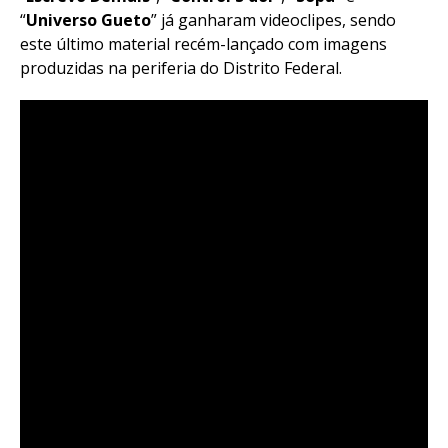
“
Universo Gueto
” já ganharam videoclipes, sendo
este último material recém-lançado com imagens
produzidas na periferia do Distrito Federal.