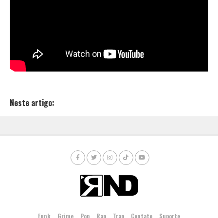
Neste artigo:
Funk
Grime
Pop
Rap
Trap
Contato
Suporte