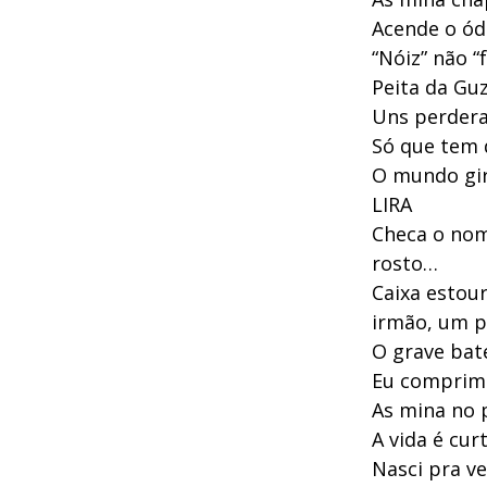
Acende o ód
“Nóiz” não “
Peita da Gu
Uns perdera
Só que tem 
O mundo gir
LIRA
Checa o nom
rosto…
Caixa estour
irmão, um p
O grave bat
Eu comprime
As mina no 
A vida é cu
Nasci pra ve