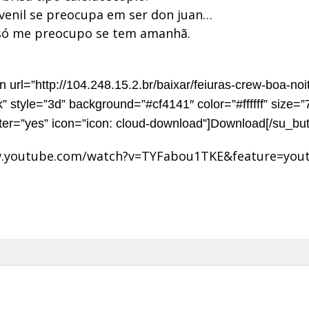
venil se preocupa em ser don juan…
só me preocupo se tem amanhã.
]
n url=”http://104.248.15.2.br/baixar/feiuras-crew-boa-noit
k” style=”3d” background=”#cf4141″ color=”#ffffff” size=”
ter=”yes” icon=”icon: cloud-download”]Download[/su_but
w.youtube.com/watch?v=TYFabou1TKE&feature=yout