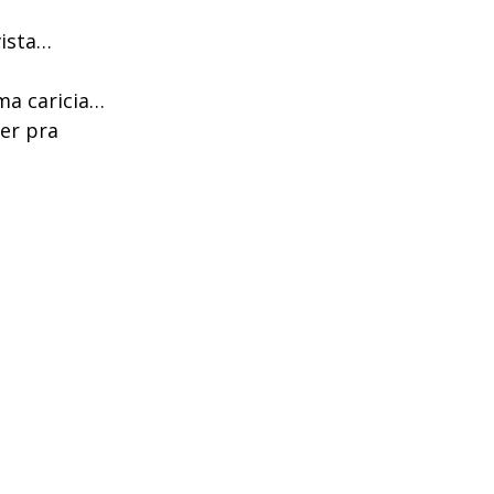
vista…
ma caricia…
er pra