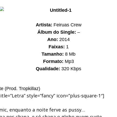
Artista:
Feiruas Crew
Álbum do Single:
–
Ano:
2014
Faixas:
1
Tamanho:
8 Mb
Formato:
Mp3
Qualidade:
320 Kbps
e (Prod. Tropkillaz)
title=”Letra” style=”fancy” icon=”plus-square-1″]
mic, enquanto a noite ferve as pussy…
pa nos chapa, e só chapa o globo quem curte.