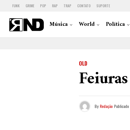
FUNK
GRIME
POP
RAP
TRAP
CONTATO
SUPORTE
Música
World
Política
OLD
Feiuras
By
Redação
Publicado