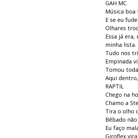
GAH MC
Música boa 
E se eu fude
Olhares tro
Essa já era
minha lista.
Tudo nos tr
Empinada vi 
Tomou toda 
Aqui dentro
RAPTIL
Chego na ho
Chamo a Stel
Tira o olho
Bêbado não 
Eu faço mal
Giroflex vir