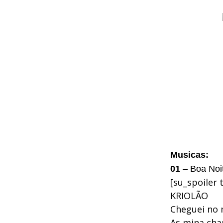
Musicas:
01
– Boa Noit
[su_spoiler 
KRIOLÃO
Cheguei no 
As mina cha