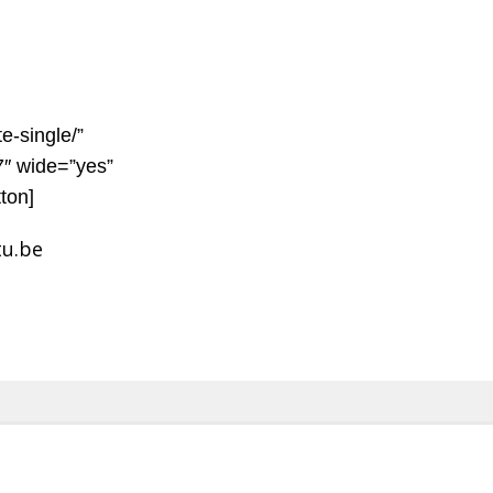
e-single/”
7″ wide=”yes”
ton]
u.be