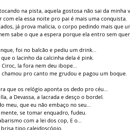
tocando na pista, aquela gostosa não sai da minha 
r com ela essa noite pro pai é mais uma conquista.
cados, já prova malicia, o corpo pedindo mais que u
, nem sabe o que a espera porque ela entro sem quer
inque, foi no balcão e pediu um drink…
que o lacinho da calcinha dela é pink.
Ciroc, la fora nem deu ibope…
, chamou pro canto me grudou e pagou um boque.
ra que os relógio aponta os dedo pro céu…
la, a Devassa, a lacrada e desço o bordel.
 do meu, que eu não embaço no seu…
mente, se tomar enquadro, fudeu.
abarismo com a lei dos cop, E o…
a brisa tipo caleidoscópio.