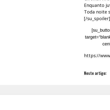
Enquanto ju
Toda noite 
[/su_spoiler
[su_butto
target=”blan
cen
https://ww
Neste artigo: