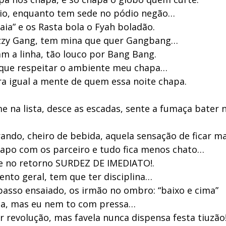
io, enquanto tem sede no pódio negão…
faia” e os Rasta bola o Fyah boladão.
zzy Gang, tem mina que quer Gangbang…
m a linha, tão louco por Bang Bang.
que respeitar o ambiente meu chapa…
a igual a mente de quem essa noite chapa.
e na lista, desce as escadas, sente a fumaça bater 
ando, cheiro de bebida, aquela sensação de ficar ma
apo com os parceiro e tudo fica menos chato…
e no retorno SURDEZ DE IMEDIATO!.
nto geral, tem que ter disciplina…
passo ensaiado, os irmão no ombro: “baixo e cima”
rta, mas eu nem to com pressa…
r revolução, mas favela nunca dispensa festa tiuzão