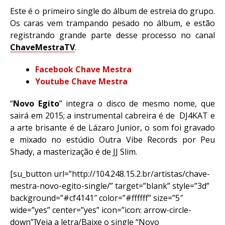
Este é o primeiro single do álbum de estreia do grupo.
Os caras vem trampando pesado no álbum, e estão
registrando grande parte desse processo no canal
ChaveMestraTV
.
Facebook Chave Mestra
Youtube Chave Mestra
“
Novo Egito
” integra o disco de mesmo nome, que
sairá em 2015; a instrumental cabreira é de DJ4KAT e
a arte brisante é de Lázaro Junior, o som foi gravado
e mixado no estúdio Outra Vibe Records por Peu
Shady, a masterização é de JJ Slim.
[su_button url=”http://104.248.15.2.br/artistas/chave-
mestra-novo-egito-single/” target=”blank” style=”3d”
background=”#cf4141″ color=”#ffffff” size=”5″
wide=”yes” center=”yes” icon=”icon: arrow-circle-
down”]Veja a letra/Baixe o single “Novo