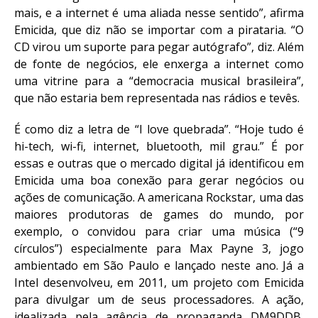
mais, e a internet é uma aliada nesse sentido”, afirma
Emicida, que diz não se importar com a pirataria. “O
CD virou um suporte para pegar autógrafo”, diz. Além
de fonte de negócios, ele enxerga a internet como
uma vitrine para a “democracia musical brasileira”,
que não estaria bem representada nas rádios e tevês.
É como diz a letra de “I love quebrada”. “Hoje tudo é
hi-tech, wi-fi, internet, bluetooth, mil grau.” É por
essas e outras que o mercado digital já identificou em
Emicida uma boa conexão para gerar negócios ou
ações de comunicação. A americana Rockstar, uma das
maiores produtoras de games do mundo, por
exemplo, o convidou para criar uma música (“9
círculos”) especialmente para Max Payne 3, jogo
ambientado em São Paulo e lançado neste ano. Já a
Intel desenvolveu, em 2011, um projeto com Emicida
para divulgar um de seus processadores. A ação,
idealizada pela agência de propaganda DM9DDB,