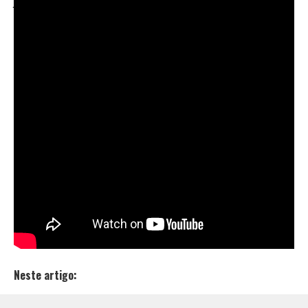
Junto com o álbum, Edi Rock também soltou o
videoclipe da faixa “Foda-se”, em parceria com Neew. A
direção audiovisual é de Mateus Rigola, com produção
musical de Anderson Franja.
“Foda-se” está disponível nas principais plataformas
musicais, assim como todo o álbum “Origens” e traz
trechos como “Foda-se tudo que me magoou/ Cai na
lona mas me levantei/ Nessa vida sofrida bandida
feridas mentiras/ Foda-se tudo que me magoou/ Cai
na lona mas me levantei/ Me livrei das barreiras da
vida meu Deus é meu guia”.
Confira o lançamento do videoclipe de Edi Rock em
parceria com Neew.
Neste artigo: