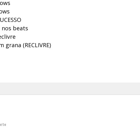
Bows
Bows
SUCESSO
e nos beats
clivre
m grana (RECLIVRE)
orte