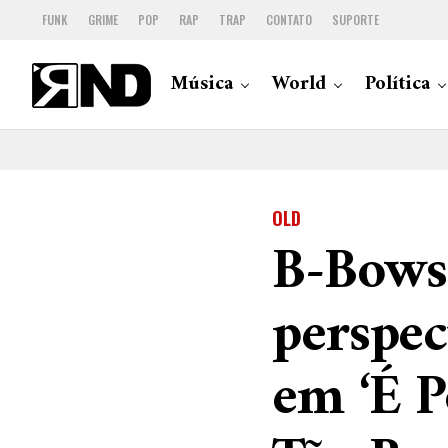
FUNK
GRIME
POP
RAP
TRAP
CONTATO
SUPORTE
Música
World
Política
OLD
B-Bows
perspec
em ‘É P