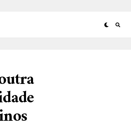
outra
idade
inos