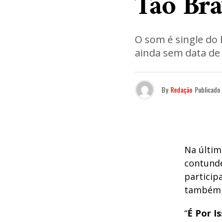
Tão Bra
O som é single do 
ainda sem data de
By
Redação
Publicado
Na últim
contunde
particip
também 
“
É Por I