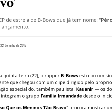
vo’
EP de estreia de B-Bows que já tem nome: “
Péro
 lançamento.
22 de junho de 2017
a quinta-feira (22), o rapper
B-Bows
estreou um sin
nte que chegou com um clipe dirigido pelo própri
ação especial do, também paulista,
Kauanir
— os doi
integram o grupo
Família Irmandade
desde o inici
sso Que os Meninos Tão Bravo
” procura mostrar u