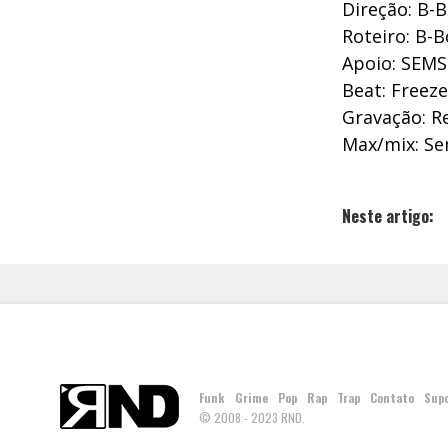
Direção: B-
Roteiro: B-
Apoio: SEM
Beat: Freez
Gravação: Re
Max/mix: Se
Neste artigo:
Funk
Grime
Pop
Rap
Trap
Contato
Sup
© 2008 - 2023 RND.