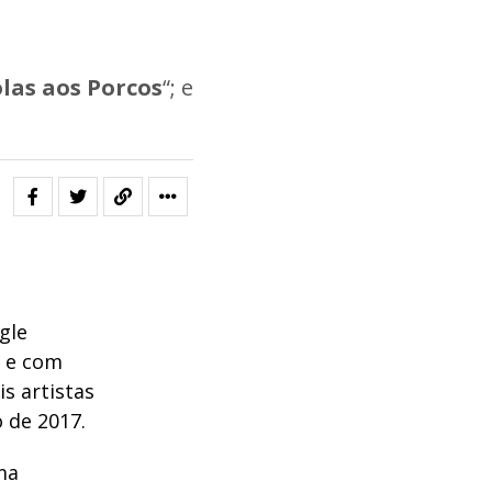
las aos Porcos
“; e
gle
o e com
s artistas
o de 2017.
ma