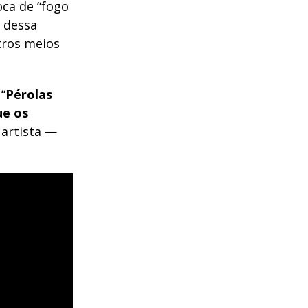
oca de “fogo
 dessa
tros meios
“
Pérolas
ue os
o artista —