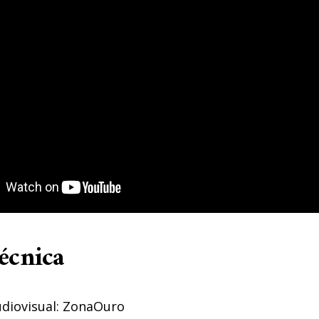
écnica
diovisual: ZonaOuro