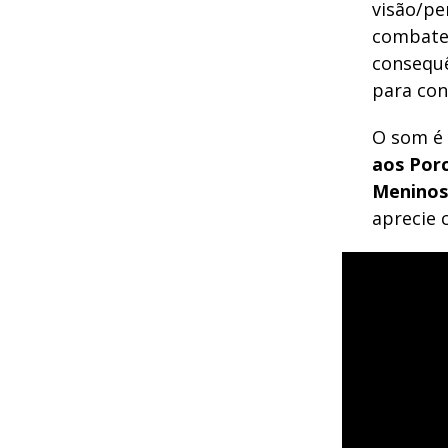
visão/pe
combate
consequê
para con
O som é 
aos Por
Meninos
aprecie 