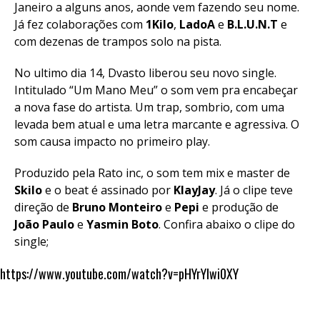
Janeiro a alguns anos, aonde vem fazendo seu nome.
Já fez colaborações com
1Kilo
,
LadoA
e
B.L.U.N.T
e
com dezenas de trampos solo na pista.
No ultimo dia 14, Dvasto liberou seu novo single.
Intitulado “Um Mano Meu” o som vem pra encabeçar
a nova fase do artista. Um trap, sombrio, com uma
levada bem atual e uma letra marcante e agressiva. O
som causa impacto no primeiro play.
Produzido pela Rato inc, o som tem mix e master de
Skilo
e o beat é assinado por
KlayJay
. Já o clipe teve
direção de
Bruno Monteiro
e
Pepi
e produção de
João Paulo
e
Yasmin Boto
. Confira abaixo o clipe do
single;
https://www.youtube.com/watch?v=pHYrYIwi0XY