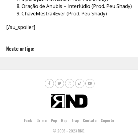
Oração de Anubis – Interlúdio (Prod. Peu Shady)
ChaveMestra4Ever (Prod. Peu Shady)
[/su_spoiler]
Neste artigo:
Funk
Grime
Pop
Rap
Trap
Contato
Suporte
© 2008 - 2023 RND.