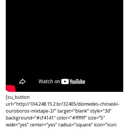
[su_button
url=”http://104.248.15.2.br/32405/diomedes-chinaski-
ouroboros-mixtape-2/” target=”blank” style=”3d”
background=”#cf4141″ color=”#ffffff” size=”5″
wide=”yes” center=”yes” radius=”square” icon=”icon: