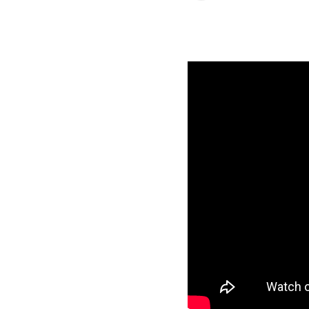
Frank Gps
v
Vindo de um
localidade,
movimentada
Mesmo saben
do interior 
apostando s
seu berço. 
”Sem tem