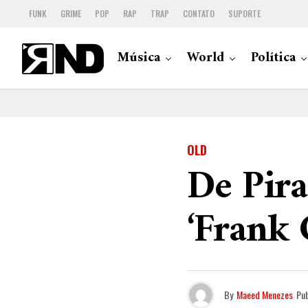
FUNK
GRIME
POP
RAP
TRAP
CONTATO
SUPORTE
Música
World
Política
OLD
De Pira
‘Frank 
By
Maeed Menezes
Pub