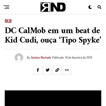
OLD
DC CalMob em um beat de
Kid Cudi, ouça ‘Tipo Spyke’
By
Gustavo Machado
Publicado
14 de fevereiro de 2019
No último dia 13, o Mc carioca
DC CalMob
largou o
Freeverse
“Tipo Spyke”
, como uma releitura da
música
Day ‘N’ Nite
de
Kid Cudi
. A faixa, que aborda