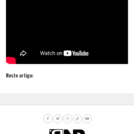
questões raciais, conta com um vídeo de
X-Men:
Evolution
e recortes do desenho, com falas de
Spyke
assumindo o seu posto de guardião.
O som pode ser encontrado no canal da Calmob pelo
Youtube e também no Soundcloud de DC. Vale
lembrar que o MC está em fase de produção de seu
novo EP, que deve chegar as ruas em breve.
Neste artigo: