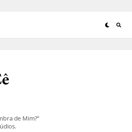
Cê
embra de Mim?”
údios.