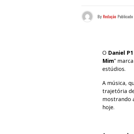
By
Redação
Publicado
O
Daniel P1
Mim
” marca
estúdios.
A música, q
trajetória de
mostrando a
hoje.