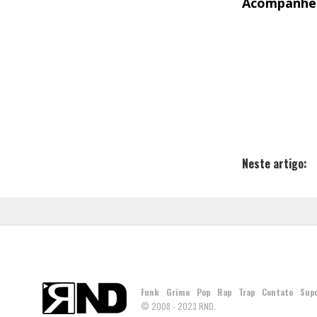
Acompanhe 
Neste artigo:
Funk
Grime
Pop
Rap
Trap
Contato
Sup
© 2008 - 2023 RND.