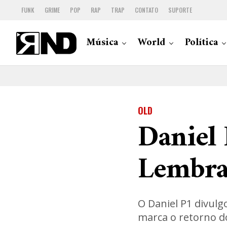
FUNK
GRIME
POP
RAP
TRAP
CONTATO
SUPORTE
Música
World
Política
OLD
Daniel 
Lembra
O Daniel P1 divulg
marca o retorno d