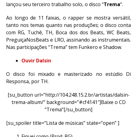
lançou seu terceiro trabalho solo, o disco “
Trema
“.
Ao longo de 11 faixas, o rapper se mostra versátil,
tanto nos temas quanto nas produções; o disco conta
com RG, Tuchê, TH, Boca dos dos Beats, WC Beats,
PreguiçaNosBeats e LRO, assinando as instrumentais.
Nas participações “Trema” tem Funkero e Shadow.
Ouvir Dalsin
O disco foi mixado e masterizado no estúdio Di
Responsa, por TH.
[su_button url=”http://104.248.15.2.br/artistas/dalsin-
trema-album/” background=”#cf4141″]Baixe o CD
“Trema”[/su_button]
[su_spoiler title=”Lista de músicas” state=”open” ]
Fiquei como (Prod. RG)