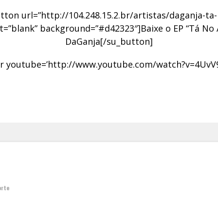
tton url=”http://104.248.15.2.br/artistas/daganja-ta-
t=”blank” background=”#d42323″]Baixe o EP “Tá No 
DaGanja[/su_button]
r youtube=’http://www.youtube.com/watch?v=4UvV
orte