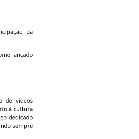
icipação da
nome lançado
.
e de vídeos
to à cultura
deo dedicado
cando sempre