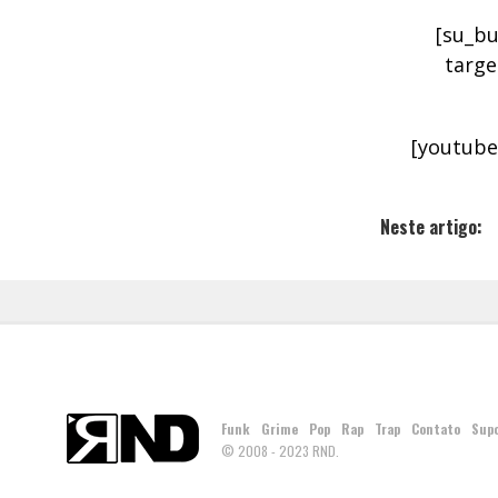
[su_bu
targe
[youtube
Neste artigo:
Funk
Grime
Pop
Rap
Trap
Contato
Sup
© 2008 - 2023 RND.