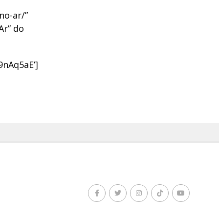
no-ar/”
Ar” do
9nAq5aE’]