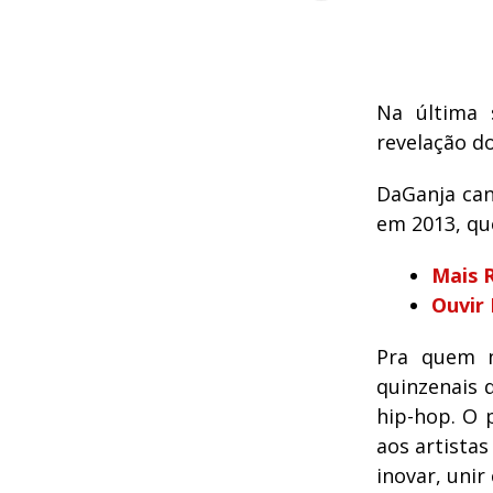
Na última 
revelação d
DaGanja can
em 2013, qu
Mais 
Ouvir
Pra quem n
quinzenais 
hip-hop. O 
aos artista
inovar, unir