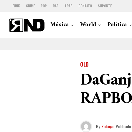
FUNK
GRIME
POP
RAP
TRAP
CONTATO
SUPORTE
Música
World
Política
OLD
DaGanja
RAPBO
By
Redação
Publicado