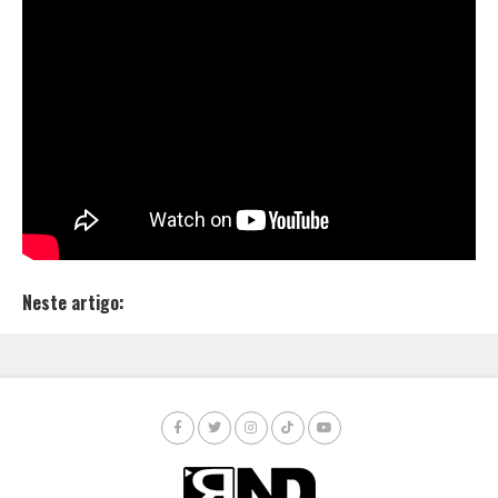
mixado e masterizado pelo próprio Dr. Drumah (Kzah
04 Records), e saiu nos formatos digital e cassete pelo
selo de San Francisco, California (EUA) 77 Rise
Recordings.
Misturando clássicos e obscuridades, ele busca a
essência rítmica da Jamaica em cada faixa,
encorpando-as com a potência do hip hop.
Ouça bem alto e com o grave no talo!
Neste artigo: