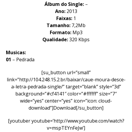
Álbum do Single:
–
Ano:
2013
Faixas:
1
Tamanho:
7,2Mb
Formato:
Mp3
Qualidade:
320 Kbps
Musicas:
01
– Pedrada
[su_button url=”small”
link=”http://104.248.15.2.br/baixar/caue-moura-desce-
a-letra-pedrada-single/” target=”blank” style=”3d”
background=”#cf4141″ color=”#ffffff” size=”7″
wide=”yes” center=”yes” icon=”icon: cloud-
download”]Download[/su_button]
[youtuber youtube=’http://www.youtube.com/watch?
v=mspTEYnFeJw’]