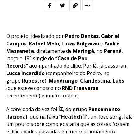
O projeto, idealizado por
Pedro Dantas
,
Gabriel
Campos
,
Rafael Melo
,
Lucas Bulgarão
e
André
Massaneta
, diretamente de
Maringá
, no
Paraná
,
lança o 19° single do
“Casa de Pau
Records”
acompanhado de clipe. Por lá, já passaram
Lucca Incardido
(companheiro do Pedro, no
grupo
Rupestre
),
Mundrungo
,
Clandestina
,
Lubs
(que esteve conosco no
RND Freeverse
recentemente) e muitos outros.
A convidada da vez foi
ÍZ
, do grupo
Pensamento
Racional
, que na faixa “
Heathcliff
“, um love song, fala
um pouco sobre como gostaria que as coisas fossem
e dificuldades passadas em um relacionamento.