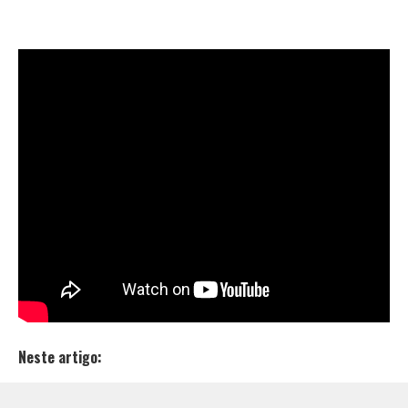
Os rappers
SóCiro, Enzo Romani
,
Mirele
e a dupla
Yoún
lançaram, nesta terça-feira (16), no canal do
YouTube
da
Rap Box
, o videoclipe da música “Deixa
Fluir”. A produção é de
Léo Casa
e conta com os
músicos
Jabes Felipe
na bateria,
Davdson Áquila
no
piano,
Joseph Oliveira
no baixo e
Rapahel Braga
na
guitarra.
O refrão traz trechos como “Só deixa subir pra tua
cabeça/ Liberdade de se aceitar/ Viver, fluir”
Confira o lançamento do rap/ jazz “Deixa Fluir”.
Neste artigo: