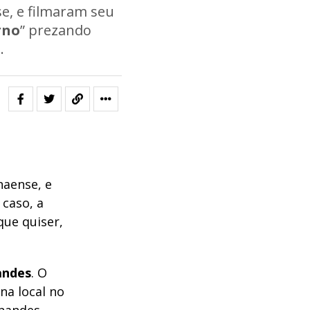
e, e filmaram seu
rno
” prezando
.
naense, e
 caso, a
que quiser,
andes
. O
na local no