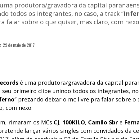
uma produtora/gravadora da capital paranaens
do todos os integrantes, no caso, a track “
Infe
pra falar sobre o que quiser, mas claro, com nexo
o
29 de maio de 2017
ecords
é uma produtora/gravadora da capital para
 seu primeiro clipe unindo todos os integrantes, no
ferno
” prezando deixar o mc livre pra falar sobre o 
o, com nexo.
om, rimaram os MCs
CJ
,
100KILO
,
Camilo Sbr
e
Fern
pretende lançar vários singles com convidados da ce