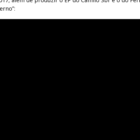
017, além de produzir o EP do Camilo Sbr e o do Fe
erno”: