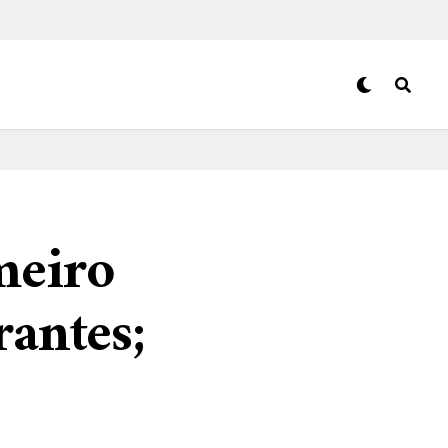
meiro
rantes;