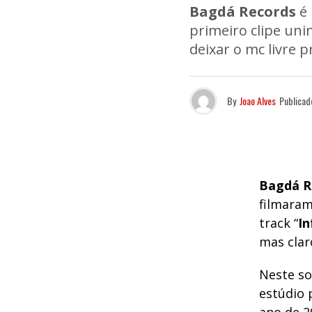
Bagdá Records
é 
primeiro clipe unin
deixar o mc livre 
By
Joao Alves
Publicad
Bagdá R
filmaram
track “
In
mas clar
Neste s
estúdio 