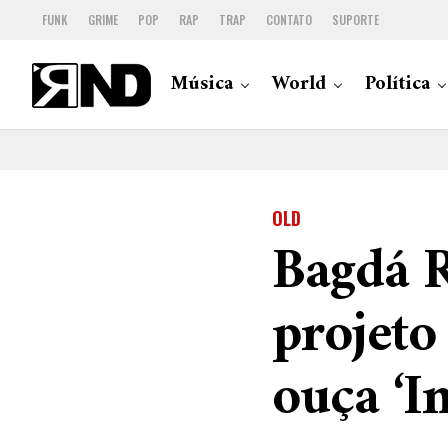
FUNK
GRIME
POP
RAP
TRAP
CONTATO
SUPORTE
Música
World
Política
OLD
Bagdá R
projeto
ouça ‘I