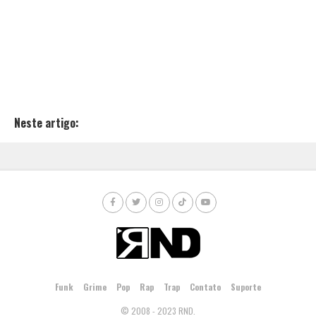
Neste artigo:
Funk
Grime
Pop
Rap
Trap
Contato
Suporte
© 2008 - 2023 RND.