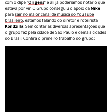
com o clipe “
Origens
” e ali já poderíamos notar o que
estava por vir. O Grupo conseguiu o apoio da
Nike
para
sair no maior canal de música do YouTube
brasileiro
, estamos falando do diretor e roteirista
Kondzilla
. Sem contar as diversas apresentações que
o grupo fez pela cidade de São Paulo e demais cidades
do Brasil. Confira o primeiro trabalho do grupo.: