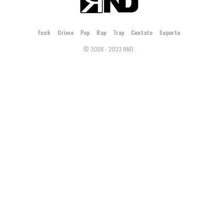
Funk
Grime
Pop
Rap
Trap
Contato
Suporte
© 2008 - 2023 RND.