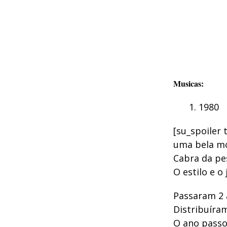
Musicas:
1980
[su_spoiler 
uma bela m
Cabra da pe
O estilo e o 
Passaram 2 
Distribuíra
O ano passo