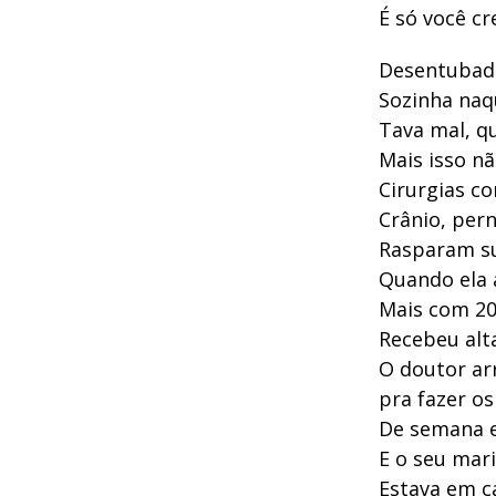
É só você cr
Desentubada
Sozinha naq
Tava mal, q
Mais isso nã
Cirurgias c
Crânio, pern
Rasparam su
Quando ela 
Mais com 20
Recebeu alt
O doutor ar
pra fazer o
De semana e
E o seu mar
Estava em c