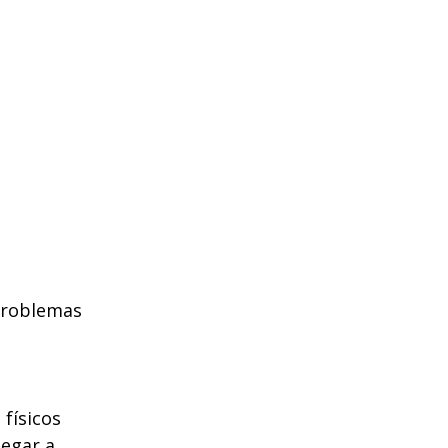
 problemas
 físicos
hegar a