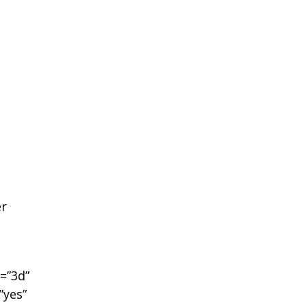
er
e=”3d”
”yes”