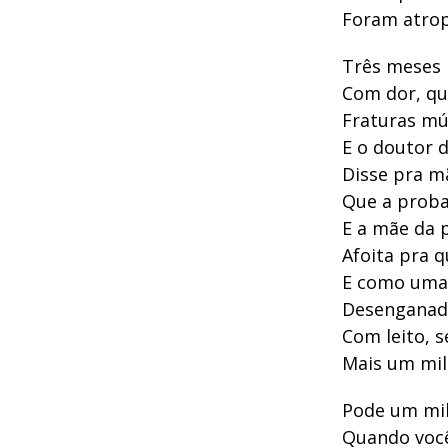
Foram atrop
Três meses 
Com dor, qu
Fraturas mú
E o doutor d
Disse pra m
Que a proba
E a mãe da 
Afoita pra 
E como uma 
Desenganada
Com leito, s
Mais um mil
Pode um mil
Quando você 