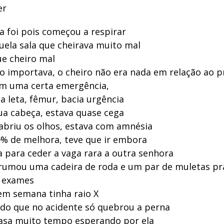
er
 foi pois começou a respirar
uela sala que cheirava muito mal
ue cheiro mal
o importava, o cheiro não era nada em relação ao p
om uma certa emergência,
a leta, fêmur, bacia urgência
a cabeça, estava quase cega
abriu os olhos, estava com amnésia
% de melhora, teve que ir embora
a para ceder a vaga rara a outra senhora
rumou uma cadeira de roda e um par de muletas p
s exames
m semana tinha raio X
ido que no acidente só quebrou a perna
asa muito tempo esperando por ela