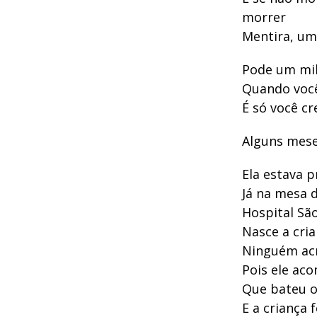
morrer
Mentira, um
Pode um mil
Quando você 
É só você cr
Alguns mese
Ela estava 
Já na mesa 
Hospital São
Nasce a cri
Ninguém acr
Pois ele ac
Que bateu o
E a criança