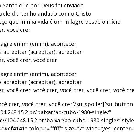
o Santo que por Deus foi enviado
quele dia tenho andado com o Cristo
eço que minha vida é um milagre desde o início
er, você crer
agre enfim (enfim), acontecer
acreditar (acreditar), acreditar
er, você crer, você crer
agre enfim (enfim), acontecer
acreditar (acreditar), acreditar
er, você crer, você crer, você crer, você crer, você cr
ocê crer, você crer, você crer[/su_spoiler][su_button
104.248.15.2.br/baixar/ao-cubo-1980-single/”
://104.248.15.2.br/baixar/ao-cubo-1980-single/” styl
#cf4141″ color=”#ffffff” size=”7″ wide=”yes” center=