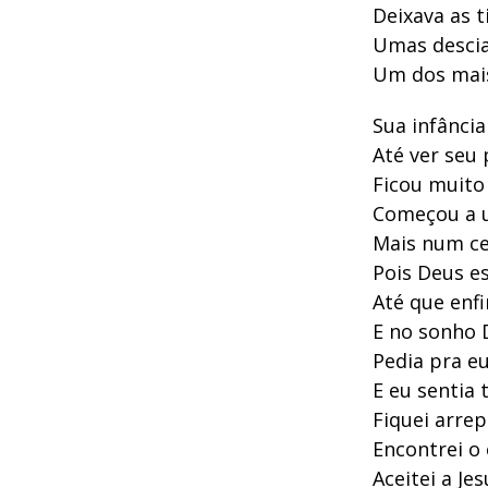
Deixava as t
Umas descia
Um dos mais 
Sua infância
Até ver seu 
Ficou muito
Começou a u
Mais num ce
Pois Deus e
Até que enf
E no sonho 
Pedia pra e
E eu sentia
Fiquei arre
Encontrei o
Aceitei a Je