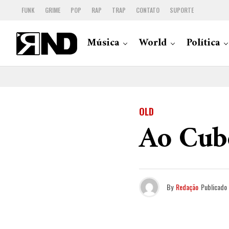
FUNK
GRIME
POP
RAP
TRAP
CONTATO
SUPORTE
Música
World
Política
OLD
Ao Cubo
By
Redação
Publicado