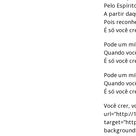
Pelo Espírit
A partir da
Pois reconh
É só você cr
Pode um mil
Quando você 
É só você cr
Pode um mil
Quando você 
É só você cr
Você crer, v
url=”http://
target=”http
background=”