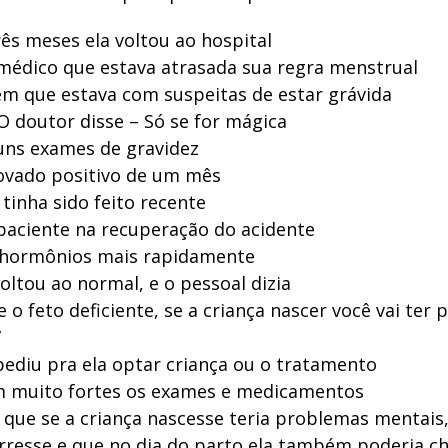
ês meses ela voltou ao hospital
médico que estava atrasada sua regra menstrual
m que estava com suspeitas de estar grávida
 O doutor disse – Só se for mágica
uns exames de gravidez
ovado positivo de um mês
 tinha sido feito recente
paciente na recuperação do acidente
 hormônios mais rapidamente
ltou ao normal, e o pessoal dizia
e o feto deficiente, se a criança nascer você vai ter
”
pediu pra ela optar criança ou o tratamento
 muito fortes os exames e medicamentos
 que se a criança nascesse teria problemas mentais,
rresse e que no dia do parto ela também poderia c