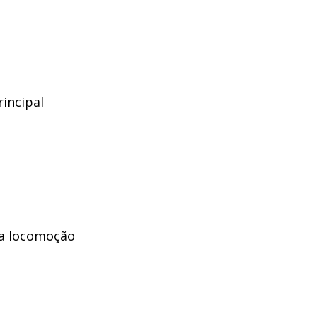
rincipal
ra locomoção