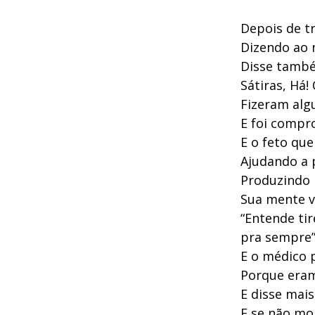
Depois de tr
Dizendo ao 
Disse també
Sátiras, Há!
Fizeram alg
E foi compr
E o feto que
Ajudando a 
Produzindo
Sua mente vo
“Entende tir
pra sempre
E o médico 
Porque eram
E disse mais
E se não mo