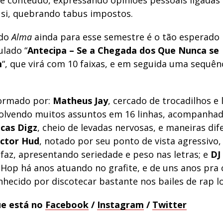
a e conteúdo, expressando opiniões pessoais ligadas
 si, quebrando tabus impostos.
 do
Alma
ainda para esse semestre é o tão esperado
ulado “
Antecipa – Se a Chegada dos Que Nunca se
m
“, que virá com 10 faixas, e em seguida uma sequênc
ormado por:
Matheus Jay
, cercado de trocadilhos e 
olvendo muitos assuntos em 16 linhas, acompanhad
cas Digz
, cheio de levadas nervosas, e maneiras dif
ictor Hud
, notado por seu ponto de vista agressivo
faz, apresentando seriedade e peso nas letras; e
DJ
 Hop há anos atuando no grafite, e de uns anos pra 
hecido por discotecar bastante nos bailes de rap lo
e está no
Facebook
/
Instagram
/
Twitter