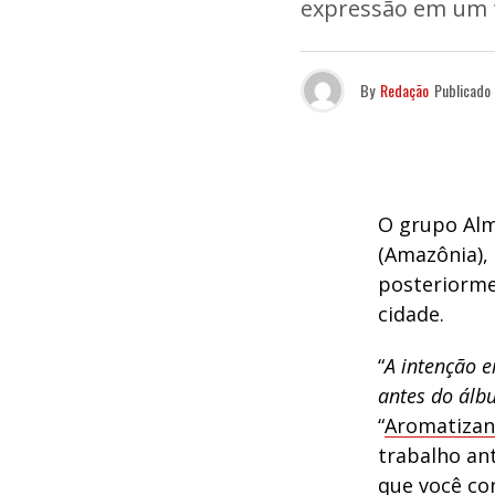
expressão em um t
By
Redação
Publicado
O grupo Alm
(Amazônia), 
posteriorme
cidade.
“
A intenção e
antes do ál
“
Aromatizan
trabalho ant
que você co