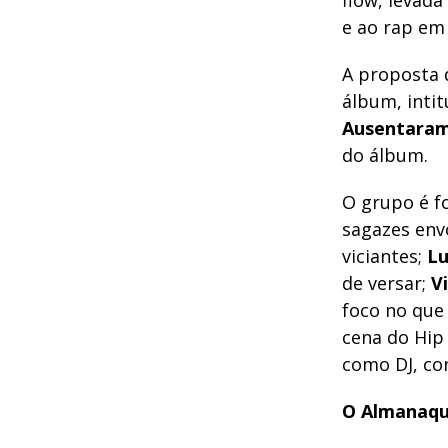
flow, levad
e ao rap em
A proposta
álbum, intit
Ausentara
do álbum.
O grupo é f
sagazes env
viciantes;
Lu
de versar;
V
foco no que 
cena do Hip
como DJ, con
O Almanaqu