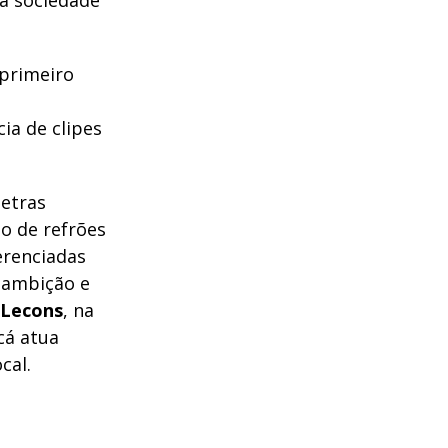
 à sociedade
 primeiro
ia de clipes
letras
o de refrões
erenciadas
, ambição e
 Lecons
, na
cá atua
cal.