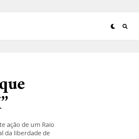
aque
’’
nte ação de um Raio
al da liberdade de