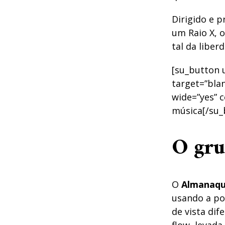
Dirigido e p
um Raio X, o
tal da libe
[su_button u
target=”blan
wide=”yes” c
música[/su_
O gr
O
Almanaq
usando a po
de vista dif