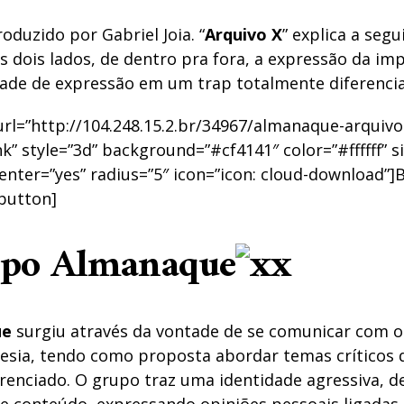
roduzido por Gabriel Joia. “
Arquivo X
” explica a seg
s dois lados, de dentro pra fora, a expressão da im
rdade de expressão em um trap totalmente diferenci
rl=”http://104.248.15.2.br/34967/almanaque-arquivo-
k” style=”3d” background=”#cf4141″ color=”#ffffff” s
enter=”yes” radius=”5″ icon=”icon: cloud-download”]B
button]
upo Almanaque
ue
surgiu através da vontade de se comunicar com 
esia, tendo como proposta abordar temas críticos
erenciado. O grupo traz uma identidade agressiva, d