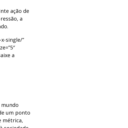
uinte ação de
pressão, a
ado.
x-single/”
ize=”5″
aixe a
o mundo
 de um ponto
e métrica,