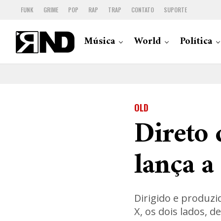
FUNK
GRIME
POP
RAP
TRAP
CONTATO
SUPORTE
Música
World
Política
OLD
Direto
lança a 
Dirigido e produzid
X, os dois lados, d