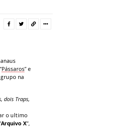
Manaus
“
Pássaros
” e
 grupo na
 dois Traps,
m
ar o ultimo
“
Arquivo X
“,