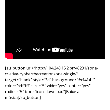
[su_button url=”http://104.248.15.2.br/40291/zona-
criativa-cypherthecreationzone-single/”
target=”blank” style=”3d” background=”#cf4141″
color=”#ffffff” size=”5″ wide=”yes” center=”yes”
radius=”5″ icon=”icon: download”]Baixe a
música[/su_button]