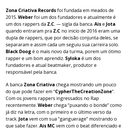
Zona Criativa Records
foi fundada em meados de
2015.
Weber
foi um dos fundadores e atualmente é
um dos rappers da
Z.C
. — sigla da banca.
Ais
e
Jota
quando entraram pra
Z.C
no inicio de 2016 eram uma
dupla de rappers, que por decisão conjunta deles, se
separaram e assim cada um seguiu sua carreira solo.
Black Doog
é o mais novo da turma, porem um ótimo
rapper e um bom aprendiz.
Syloka
é um dos
fundadores e atual beatmaker, produtor e
responsável pela banca.
A banca
Zona Criativa
chega mostrando um pouco
do que pode fazer em “
CypherTheCreationZone
“.
Com os jovens rappers ingressados no Rap
recentemente.
Weber
chega “puxando o bonde” como
já diz na letra, com o primeiro e o último verso da
track.
Jota
vem com sua “ganguerage” mostrando o
que sabe fazer.
Ais MC
vem com o beat diferenciado e