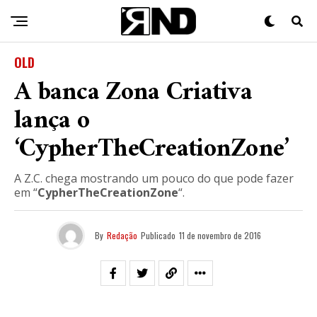
OLD
A banca Zona Criativa
lança o
‘CypherTheCreationZone’
A Z.C. chega mostrando um pouco do que pode fazer
em “
CypherTheCreationZone
“.
By
Redação
Publicado
11 de novembro de 2016