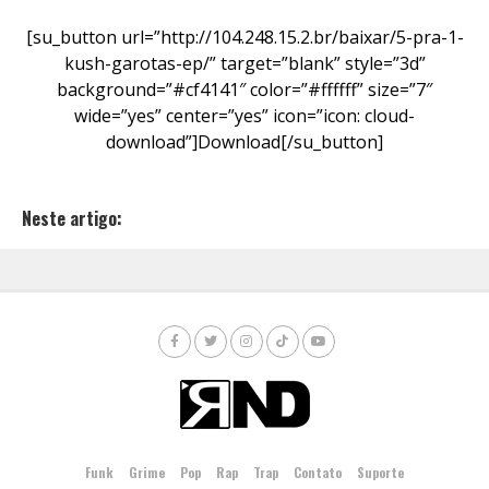
[su_button url=”http://104.248.15.2.br/baixar/5-pra-1-
kush-garotas-ep/” target=”blank” style=”3d”
background=”#cf4141″ color=”#ffffff” size=”7″
wide=”yes” center=”yes” icon=”icon: cloud-
download”]Download[/su_button]
Neste artigo:
Funk
Grime
Pop
Rap
Trap
Contato
Suporte